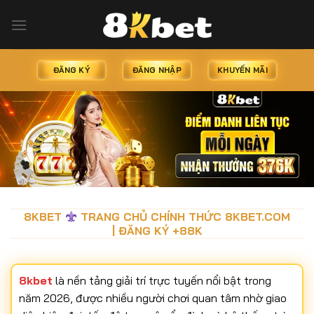
Bỏ
qua
nội
dung
ĐĂNG KÝ
ĐĂNG NHẬP
KHUYẾN MÃI
8KBET
TRANG CHỦ CHÍNH THỨC 8KBET.COM
| ĐĂNG KÝ +88K
8kbet
là nền tảng giải trí trực tuyến nổi bật trong
năm 2026, được nhiều người chơi quan tâm nhờ giao