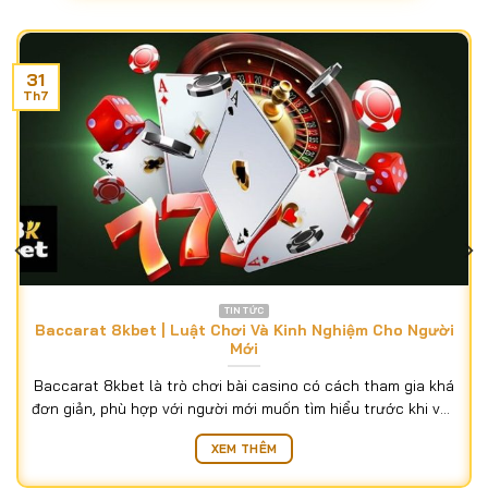
phong cách người chơi. Người chơi có thể truy cập
đúng địa chỉ
https://8kbetcity.info/
để khám phá
hệ sinh thái trò chơi cùng các chương trình ưu đãi mới
31
nhất.
Th7
TIN TỨC
Baccarat 8kbet | Luật Chơi Và Kinh Nghiệm Cho Người
Mới
Baccarat 8kbet là trò chơi bài casino có cách tham gia khá
đơn giản, phù hợp với người mới muốn tìm hiểu trước khi vào
bàn cược. Người chơi dự đoán kết quả giữa Player, Banker
XEM THÊM
hoặc Tie, còn việc chia bài, tính điểm và [...]