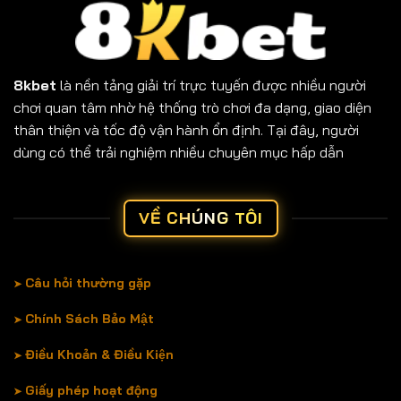
8kbet
là nền tảng giải trí trực tuyến được nhiều người
chơi quan tâm nhờ hệ thống trò chơi đa dạng, giao diện
thân thiện và tốc độ vận hành ổn định. Tại đây, người
dùng có thể trải nghiệm nhiều chuyên mục hấp dẫn
VỀ CHÚNG TÔI
Câu hỏi thường gặp
Chính Sách Bảo Mật
Điều Khoản & Điều Kiện
Giấy phép hoạt động