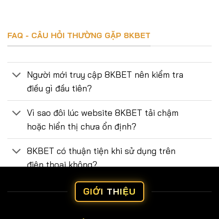
FAQ - CÂU HỎI THƯỜNG GẶP 8KBET
Người mới truy cập 8KBET nên kiểm tra
điều gì đầu tiên?
Vì sao đôi lúc website 8KBET tải chậm
hoặc hiển thị chưa ổn định?
8KBET có thuận tiện khi sử dụng trên
điện thoại không?
GIỚI THIỆU