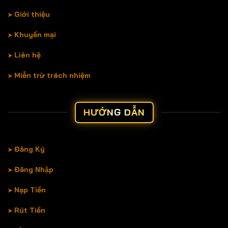
Giới thiệu
Khuyến mại
Liên hệ
Miễn trừ trách nhiệm
HƯỚNG DẪN
Đăng Ký
Đăng Nhập
Nạp Tiền
Rút Tiền